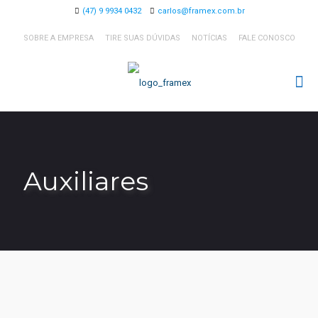
(47) 9 9934 0432
carlos@framex.com.br
SOBRE A EMPRESA
TIRE SUAS DÚVIDAS
NOTÍCIAS
FALE CONOSCO
Auxiliares