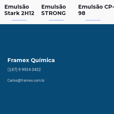
Emulsão
Emulsão
Emulsão CP
Stark 2H12
STRONG
98
Framex Química
(47) 9 9934 0432
Carlos@framex.com.br