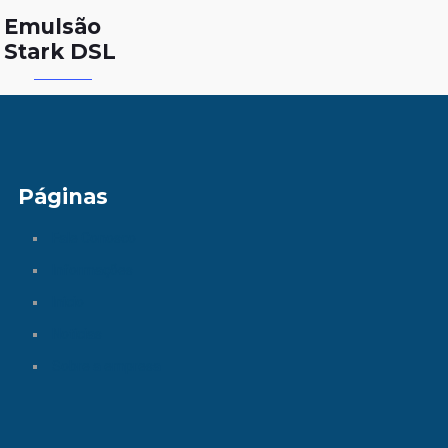
-
Emulsão
Stark DSL
Páginas
Fale Conosco
Informações
Início
Notícias
Sobre a empresa